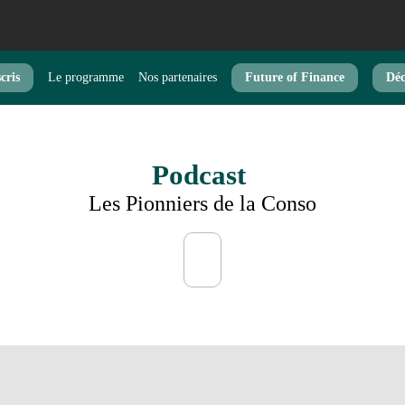
cris
Le programme
Nos partenaires
Future of Finance
Déc
Podcast
Les Pionniers de la Conso