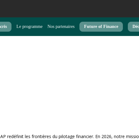
cris
Le programme
Nos partenaires
Future of Finance
Déc
P redéfinit les frontières du pilotage financier. En 2026, notre missio